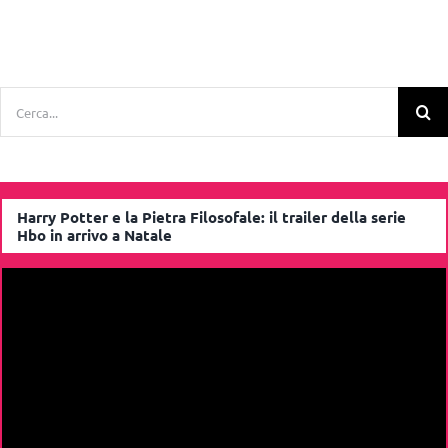
Cerca
per:
Harry Potter e la Pietra Filosofale: il trailer della serie
Hbo in arrivo a Natale
Video
Player