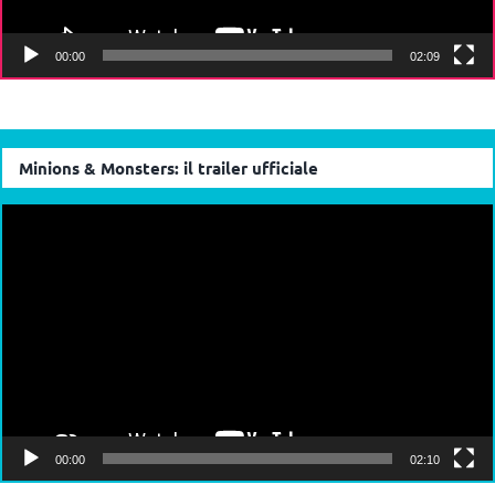
00:00
02:09
Minions & Monsters: il trailer ufficiale
Video
Player
00:00
02:10