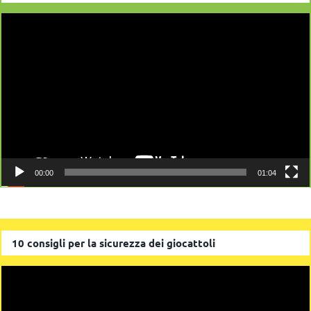
Video
Player
00:00
01:04
10 consigli per la sicurezza dei giocattoli
Video
Player