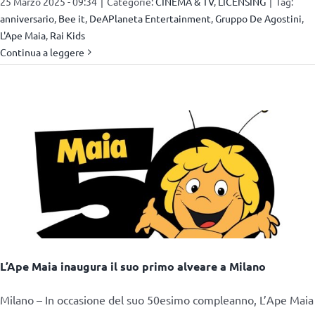
25 Marzo 2025 - 09:34
|
Categorie:
CINEMA & TV
,
LICENSING
|
Tag:
anniversario
,
Bee it
,
DeAPlaneta Entertainment
,
Gruppo De Agostini
,
L'Ape Maia
,
Rai Kids
Continua a leggere
L’Ape Maia inaugura il suo primo alveare a Milano
Milano – In occasione del suo 50esimo compleanno, L’Ape Maia