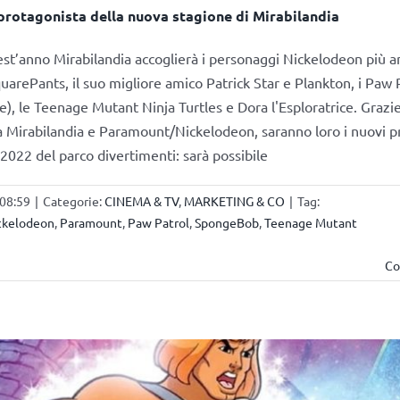
rotagonista della nuova stagione di Mirabilandia
t’anno Mirabilandia accoglierà i personaggi Nickelodeon più a
rePants, il suo migliore amico Patrick Star e Plankton, i Paw 
e), le Teenage Mutant Ninja Turtles e Dora l'Esploratrice. Grazie
a Mirabilandia e Paramount/Nickelodeon, saranno loro i nuovi p
 2022 del parco divertimenti: sarà possibile
 08:59
|
Categorie:
CINEMA & TV
,
MARKETING & CO
|
Tag:
ckelodeon
,
Paramount
,
Paw Patrol
,
SpongeBob
,
Teenage Mutant
Co