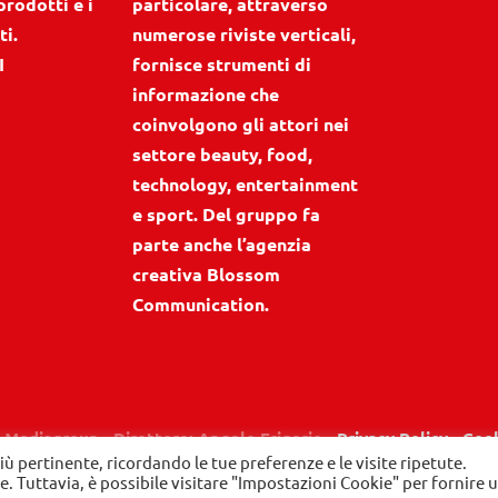
prodotti e i
particolare, attraverso
ti.
numerose riviste verticali,
I
fornisce strumenti di
informazione che
coinvolgono gli attori nei
settore beauty, food,
technology, entertainment
e sport. Del gruppo fa
parte anche l’agenzia
creativa Blossom
Communication.
 Mediagroup - Direttore: Angelo Frigerio -
Privacy Policy
-
Cook
iù pertinente, ricordando le tue preferenze e le visite ripetute.
ie. Tuttavia, è possibile visitare "Impostazioni Cookie" per fornire 
LinkedIn
Instagram
Facebook