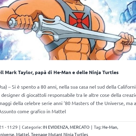
ll Mark Taylor, papà di He-Man e delle Ninja Turtles
a) – Si è spento a 80 anni, nella sua casa nel sud della Californ
 designer di giocattoli responsabile tra le altre cose della crea
sonaggi della celebre serie anni ’80 Masters of the Universe, ma 
 Assunto come grafico in Mattel
1 - 11:29
|
Categorie:
IN EVIDENZA
,
MERCATO
|
Tag:
He-Man
,
Universe
,
Mattel
,
Teenage Mutant Ninja Turtles