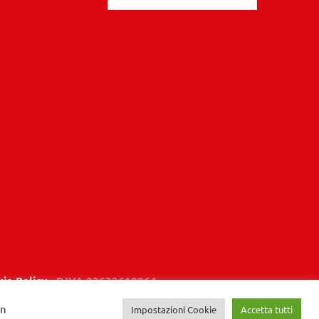
ie Policy
- P.IVA 03632610964
un
Impostazioni Cookie
Accetta tutti