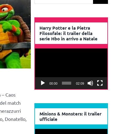
per:
Harry Potter e la Pietra
Filosofale: il trailer della
serie Hbo in arrivo a Natale
Video
Player
00:00
02:09
a – Caos
 del match
nerazzurri
Minions & Monsters: il trailer
o, Donatello,
ufficiale
Video