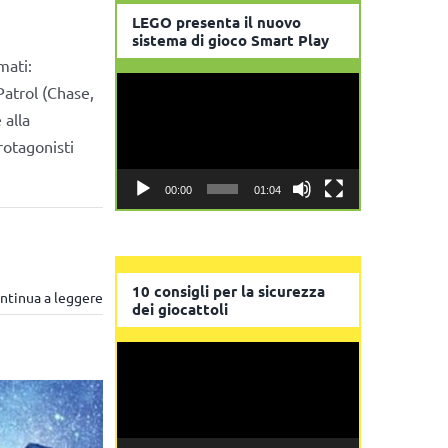
LEGO presenta il nuovo
sistema di gioco Smart Play
mati:
Video
Patrol (Chase,
Player
 alla
rotagonisti
00:00
01:04
10 consigli per la sicurezza
ntinua a leggere
dei giocattoli
Video
Player