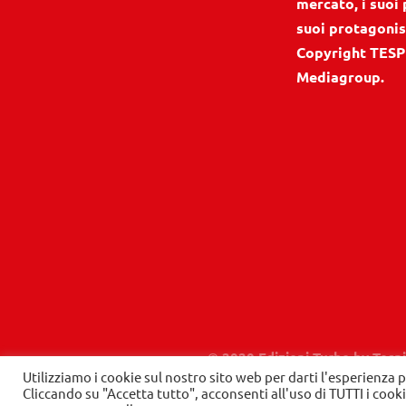
mercato, i suoi 
suoi protagonis
Copyright TESP
Mediagroup.
© 2020 Edizioni Turbo by Tespi
Utilizziamo i cookie sul nostro sito web per darti l'esperienza p
Cliccando su "Accetta tutto", acconsenti all'uso di TUTTI i cook