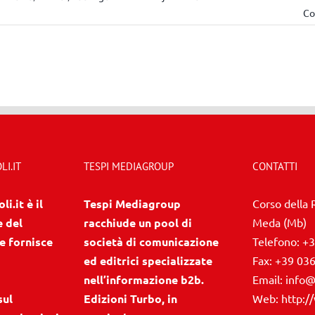
Co
I.IT
TESPI MEDIAGROUP
CONTATTI
i.it è il
Tespi Mediagroup
Corso della 
e del
racchiude un pool di
Meda (Mb)
e fornisce
società di comunicazione
Telefono:
+3
ed editrici specializzate
Fax:
+39 03
nell’informazione b2b.
Email:
info@
sul
Edizioni Turbo, in
Web:
http:/