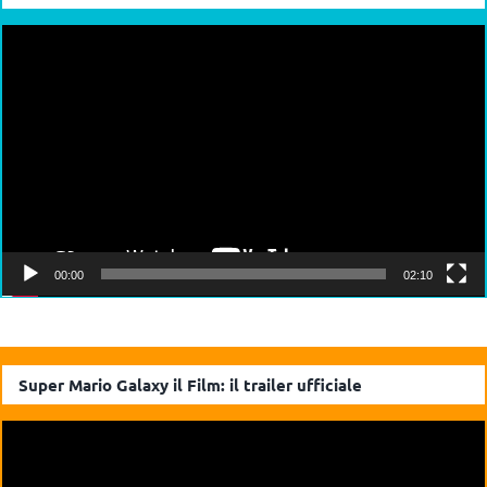
Video
Player
00:00
02:10
Super Mario Galaxy il Film: il trailer ufficiale
Video
Player