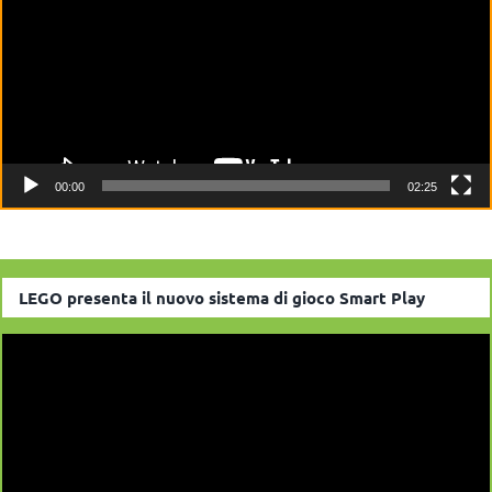
00:00
02:25
LEGO presenta il nuovo sistema di gioco Smart Play
Video
Player