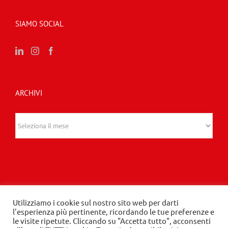
SIAMO SOCIAL
ARCHIVI
Archivi
Utilizziamo i cookie sul nostro sito web per darti
l'esperienza più pertinente, ricordando le tue preferenze e
© 2020 Edizioni Turbo by Tespi Mediagroup -
le visite ripetute. Cliccando su "Accetta tutto", acconsenti