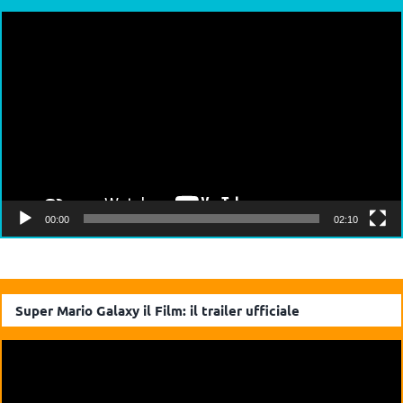
Video
Player
00:00
02:10
Super Mario Galaxy il Film: il trailer ufficiale
Video
Player