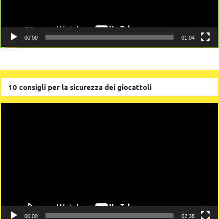
00:00
01:04
10 consigli per la sicurezza dei giocattoli
Video
Player
00:00
02:38