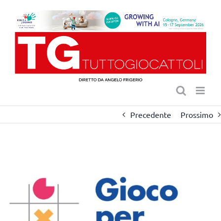
Salta
al
contenuto
Precedente
Prossimo