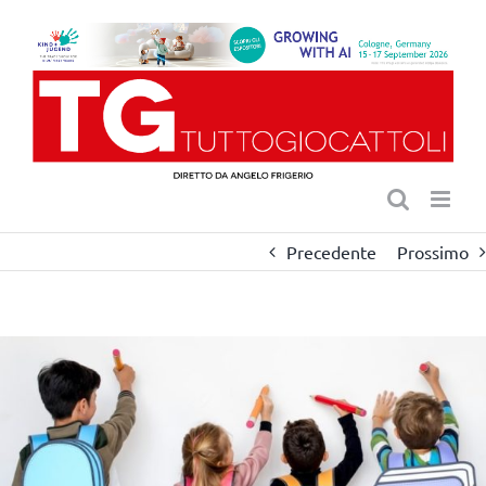
Salta
al
contenuto
Precedente
Prossimo