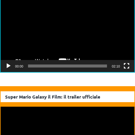
Video
Player
00:00
02:10
Super Mario Galaxy il Film: il trailer ufficiale
Video
Player