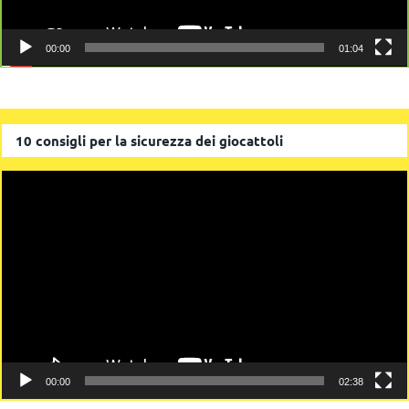
00:00
01:04
10 consigli per la sicurezza dei giocattoli
Video
Player
00:00
02:38