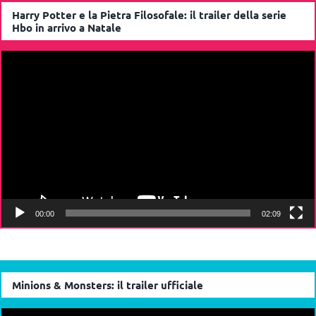
Harry Potter e la Pietra Filosofale: il trailer della serie
Hbo in arrivo a Natale
Video
Player
00:00
02:09
Minions & Monsters: il trailer ufficiale