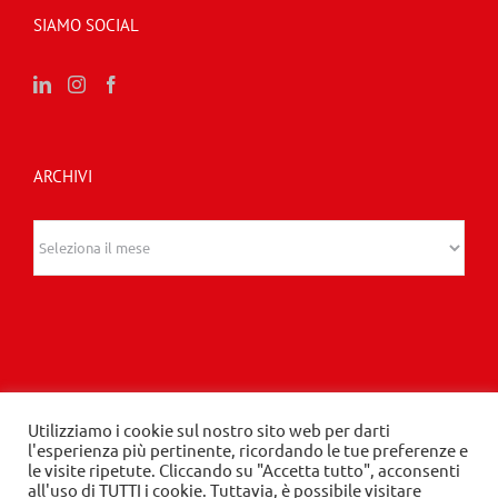
SIAMO SOCIAL
ARCHIVI
Archivi
Utilizziamo i cookie sul nostro sito web per darti
© 2020 Edizioni Turbo by Tespi Mediagroup -
l'esperienza più pertinente, ricordando le tue preferenze e
le visite ripetute. Cliccando su "Accetta tutto", acconsenti
Direttore: Angelo Frigerio -
Privacy Policy
-
Cookie
all'uso di TUTTI i cookie. Tuttavia, è possibile visitare