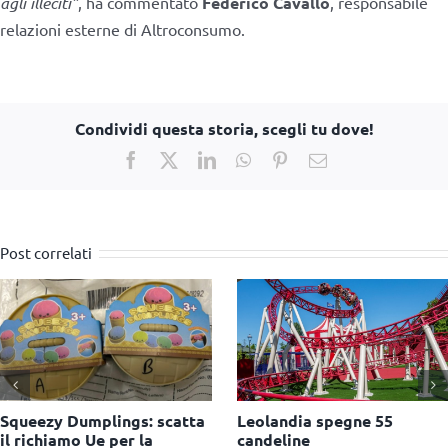
agli illeciti”
, ha commentato
Federico Cavallo
, responsabile
relazioni esterne di Altroconsumo.
Condividi questa storia, scegli tu dove!
Facebook
X
LinkedIn
WhatsApp
Pinterest
Email
Post correlati
AliExpress: maxi multa da
Spielwarenmesse 2027
550 milioni di euro per la
amplia l’offerta con i