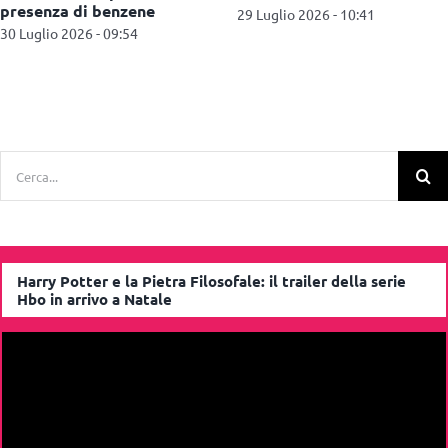
vendita di prodotti illegali
Manufacturing Services
27 Luglio 2026 - 11:09
27 Luglio 2026 - 10:52
Cerca
per:
Harry Potter e la Pietra Filosofale: il trailer della serie
Hbo in arrivo a Natale
Video
Player