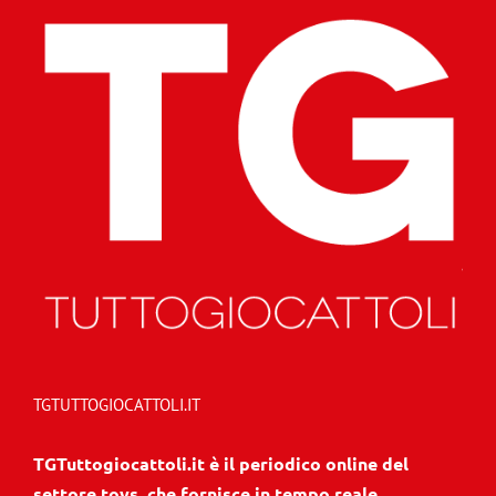
TGTUTTOGIOCATTOLI.IT
TGTuttogiocattoli.it è il periodico online del
settore toys, che fornisce in tempo reale