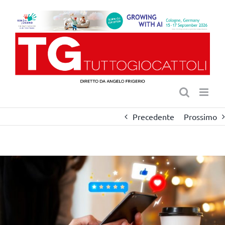
Salta
al
contenuto
Precedente
Prossimo