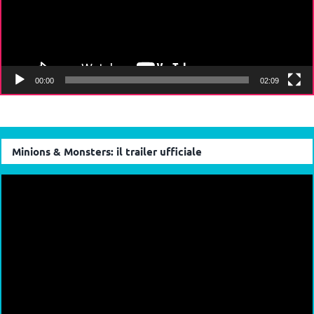
00:00
02:09
Minions & Monsters: il trailer ufficiale
Video
Player