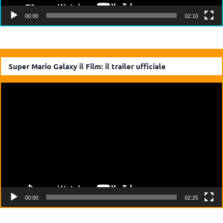
00:00
02:10
Super Mario Galaxy il Film: il trailer ufficiale
Video
Player
00:00
02:25