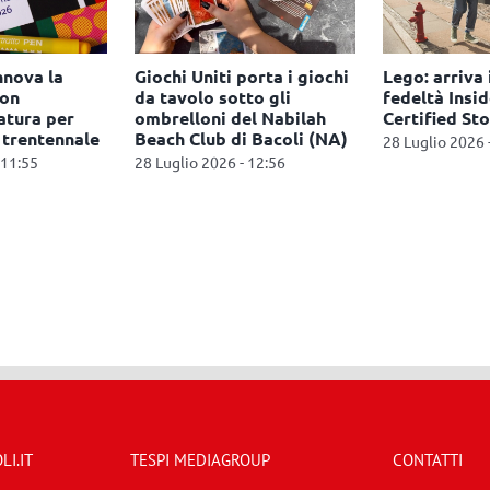
nnova la
Giochi Uniti porta i giochi
Lego: arriva
con
da tavolo sotto gli
fedeltà Inside
atura per
ombrelloni del Nabilah
Certified Sto
l trentennale
Beach Club di Bacoli (NA)
28 Luglio 2026 
 11:55
28 Luglio 2026 - 12:56
I.IT
TESPI MEDIAGROUP
CONTATTI