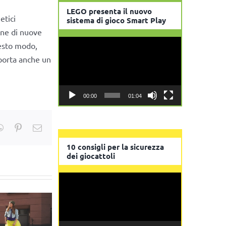
LEGO presenta il nuovo
etici
sistema di gioco Smart Play
one di nuove
Video
uesto modo,
Player
pporta anche un
00:00
01:04
kedIn
WhatsApp
Pinterest
Email
10 consigli per la sicurezza
dei giocattoli
Video
Player