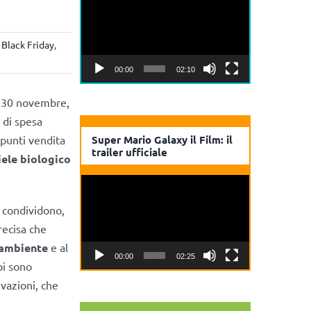
Player
,
Black Friday
,
00:00
02:10
 e 30 novembre,
 di spesa
 punti vendita
Super Mario Galaxy il Film: il
trailer ufficiale
ele biologico
Video
Player
e condividono,
recisa che
l’ambiente
e al
00:00
02:25
pi sono
ivazioni, che