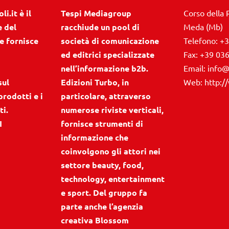
i.it è il
Tespi Mediagroup
Corso della 
e del
racchiude un pool di
Meda (Mb)
e fornisce
società di comunicazione
Telefono:
+3
ed editrici specializzate
Fax:
+39 03
nell’informazione b2b.
Email:
info@
sul
Edizioni Turbo, in
Web:
http:/
prodotti e i
particolare, attraverso
ti.
numerose riviste verticali,
I
fornisce strumenti di
informazione che
coinvolgono gli attori nei
settore beauty, food,
technology, entertainment
e sport. Del gruppo fa
parte anche l’agenzia
creativa Blossom