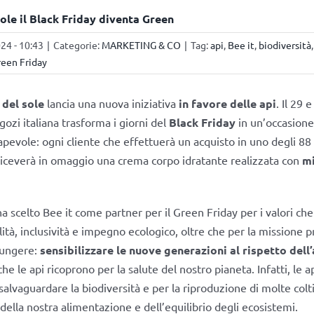
sole il Black Friday diventa Green
4 - 10:43
|
Categorie:
MARKETING & CO
|
Tag:
api
,
Bee it
,
biodiversità
reen Friday
 del sole
lancia una nuova iniziativa
in favore delle api
. Il 29
gozi italiana trasforma i giorni del
Black Friday
in un’occasione
apevole: ogni cliente che effettuerà un acquisto in uno degli 88
 riceverà in omaggio una crema corpo idratante realizzata con
mi
ha scelto Bee it come partner per il Green Friday per i valori ch
lità, inclusività e impegno ecologico, oltre che per la missione p
iungere:
sensibilizzare le nuove generazioni al rispetto del
che le api ricoprono per la salute del nostro pianeta. Infatti, le a
salvaguardare la biodiversità e per la riproduzione di molte colt
della nostra alimentazione e dell’equilibrio degli ecosistemi.