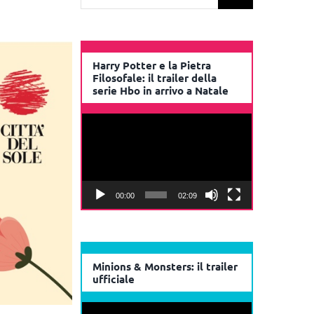
per:
Harry Potter e la Pietra
Filosofale: il trailer della
serie Hbo in arrivo a Natale
Video
Player
00:00
02:09
Minions & Monsters: il trailer
ufficiale
Video