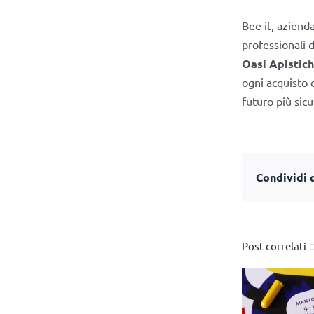
Bee it, aziend
professionali 
Oasi Apistic
ogni acquisto 
futuro più sic
Condividi q
Post correlati