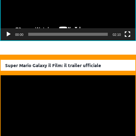
00:00
02:10
Super Mario Galaxy il Film: il trailer ufficiale
Video
Player