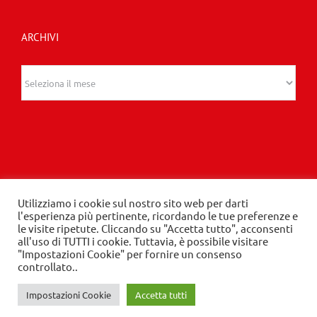
ARCHIVI
Archivi
Utilizziamo i cookie sul nostro sito web per darti
© 2020 Edizioni Turbo by Tespi Mediagroup -
l'esperienza più pertinente, ricordando le tue preferenze e
le visite ripetute. Cliccando su "Accetta tutto", acconsenti
Direttore: Angelo Frigerio -
Privacy Policy
-
Cookie
all'uso di TUTTI i cookie. Tuttavia, è possibile visitare
Policy
- P.IVA 03632610964
"Impostazioni Cookie" per fornire un consenso
controllato..
Impostazioni Cookie
Accetta tutti
LinkedIn
Instagram
Facebook