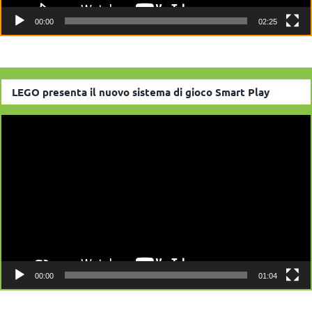
00:00
02:25
LEGO presenta il nuovo sistema di gioco Smart Play
Video
Player
00:00
01:04