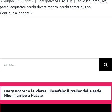
3 Giugno 2026 - 11:17
|
Categorie:
ATTUALITA'
|
Tag:
AssoParchi
,
Iva
,
parchi acquatici
,
parchi divertimento
,
parchi tematici
,
zoo
Continua a leggere
Cerca
per:
Harry Potter e la Pietra Filosofale: il trailer della serie
Hbo in arrivo a Natale
Video