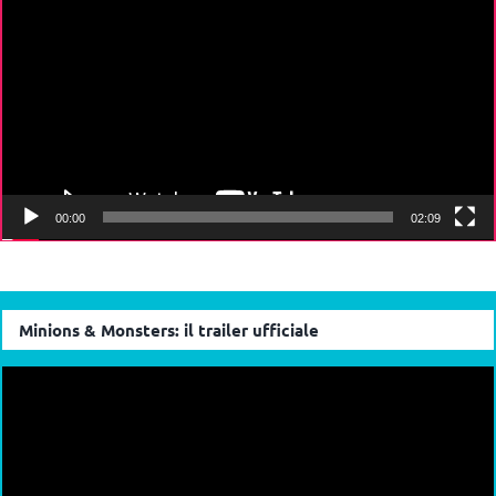
Player
00:00
02:09
Minions & Monsters: il trailer ufficiale
Video
Player