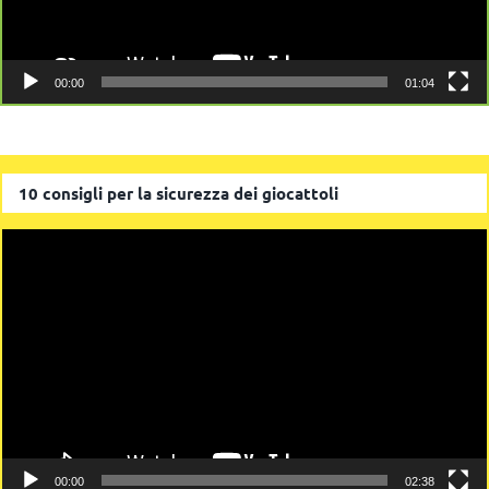
00:00
01:04
10 consigli per la sicurezza dei giocattoli
Video
Player
00:00
02:38