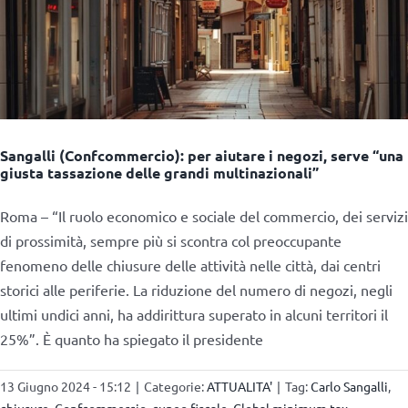
Sangalli (Confcommercio): per aiutare i negozi, serve “una
giusta tassazione delle grandi multinazionali”
Roma – “Il ruolo economico e sociale del commercio, dei servizi
di prossimità, sempre più si scontra col preoccupante
fenomeno delle chiusure delle attività nelle città, dai centri
storici alle periferie. La riduzione del numero di negozi, negli
ultimi undici anni, ha addirittura superato in alcuni territori il
25%”. È quanto ha spiegato il presidente
13 Giugno 2024 - 15:12
|
Categorie:
ATTUALITA'
|
Tag:
Carlo Sangalli
,
chiusure
,
Confcommercio
,
cuneo fiscale
,
Global minimum tax