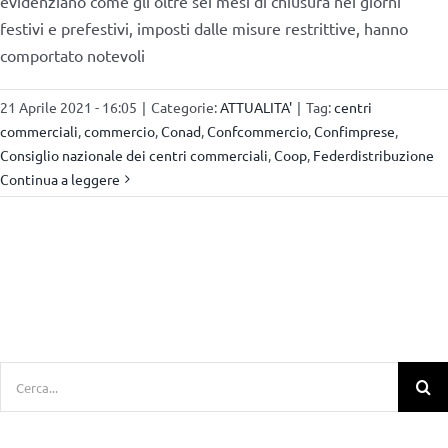
evidenziano come gli oltre sei mesi di chiusura nei giorni
festivi e prefestivi, imposti dalle misure restrittive, hanno
comportato notevoli
21 Aprile 2021 - 16:05
|
Categorie:
ATTUALITA'
|
Tag:
centri
commerciali
,
commercio
,
Conad
,
Confcommercio
,
Confimprese
,
Consiglio nazionale dei centri commerciali
,
Coop
,
Federdistribuzione
Continua a leggere
Cerca
per: