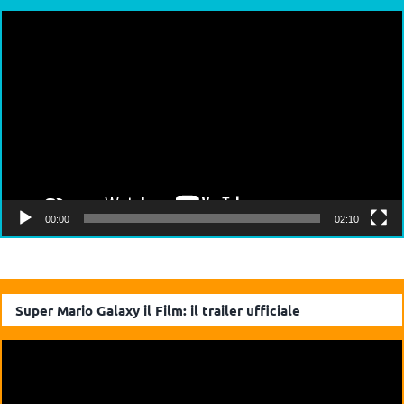
Video
Player
00:00
02:10
Super Mario Galaxy il Film: il trailer ufficiale
Video
Player