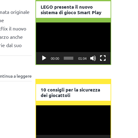
LEGO presenta il nuovo
mata originale
sistema di gioco Smart Play
ne
Video
lix il nuovo
Player
marzo anche
rie dal suo
00:00
01:04
ntinua a leggere
10 consigli per la sicurezza
dei giocattoli
Video
Player