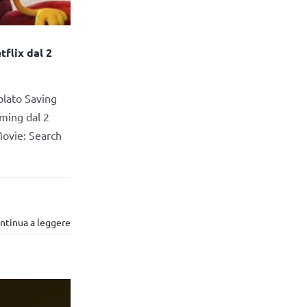
flix dal 2
olato Saving
aming dal 2
Movie: Search
ntinua a leggere