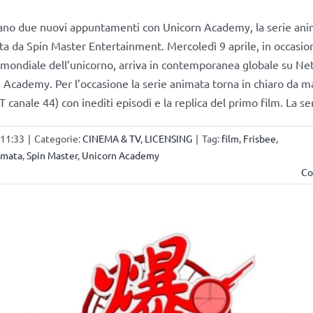
ano due nuovi appuntamenti con Unicorn Academy, la serie ani
ta da Spin Master Entertainment. Mercoledì 9 aprile, in occasio
 mondiale dell’unicorno, arriva in contemporanea globale su Netf
n Academy. Per l’occasione la serie animata torna in chiaro da 
 canale 44) con inediti episodi e la replica del primo film. La se
 11:33
|
Categorie:
CINEMA & TV
,
LICENSING
|
Tag:
film
,
Frisbee
,
imata
,
Spin Master
,
Unicorn Academy
Co