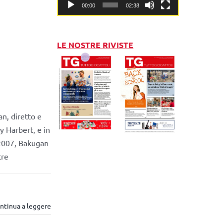
00:00
02:38
LE NOSTRE RIVISTE
n, diretto e
y Harbert, e in
 2007, Bakugan
tre
ntinua a leggere