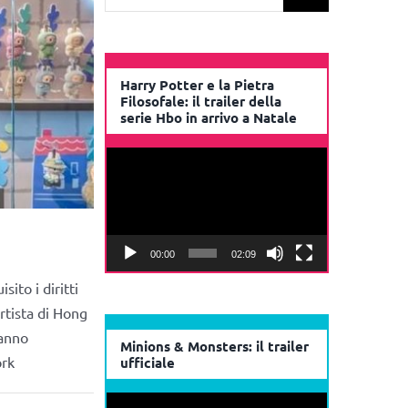
per:
Harry Potter e la Pietra
Filosofale: il trailer della
serie Hbo in arrivo a Natale
Video
Player
00:00
02:09
ito i diritti
artista di Hong
hanno
Minions & Monsters: il trailer
ork
ufficiale
Video