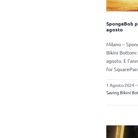
SpongeBob pro
agosto
Milano – Spong
Bikini Bottom:
agosto. E l’an
for SquarePants
1 Agosto 2024 -
Saving Bikini B