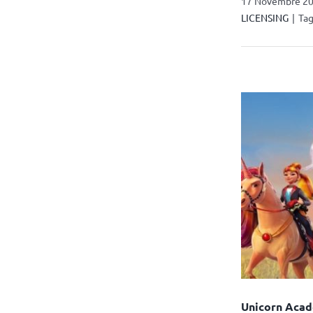
17 Novembre 202
LICENSING
|
Tag
Unicorn Acade