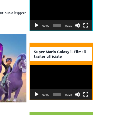
Player
ntinua a leggere
00:00
02:10
Super Mario Galaxy il Film: il
trailer ufficiale
Video
Player
00:00
02:25