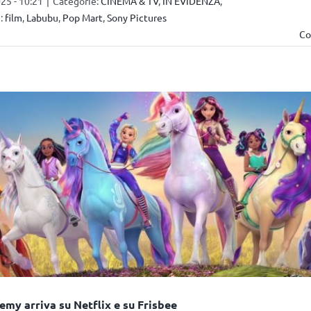
5 - 10:21
|
Categorie:
CINEMA & TV
,
IN EVIDENZA
,
:
film
,
Labubu
,
Pop Mart
,
Sony Pictures
Co
my arriva su Netflix e su Frisbee