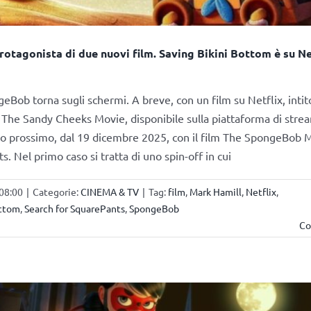
tagonista di due nuovi film. Saving Bikini Bottom è su Net
eBob torna sugli schermi. A breve, con un film su Netflix, intit
 The Sandy Cheeks Movie, disponibile sulla piattaforma di stre
no prossimo, dal 19 dicembre 2025, con il film The SpongeBob 
. Nel primo caso si tratta di uno spin-off in cui
 08:00
|
Categorie:
CINEMA & TV
|
Tag:
film
,
Mark Hamill
,
Netflix
,
ottom
,
Search for SquarePants
,
SpongeBob
Co