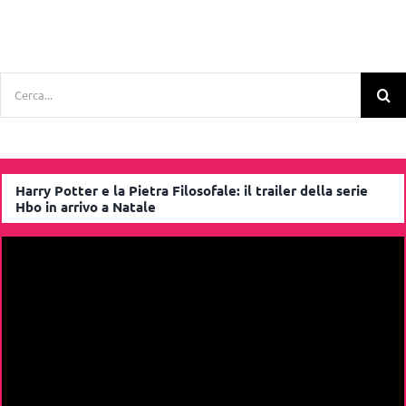
Cerca
per:
Harry Potter e la Pietra Filosofale: il trailer della serie
Hbo in arrivo a Natale
Video
Player