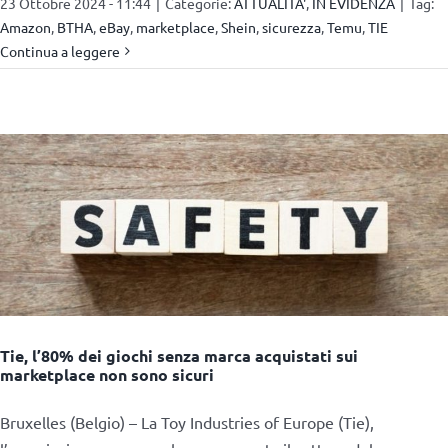
23 Ottobre 2024 - 11:44
|
Categorie:
ATTUALITA'
,
IN EVIDENZA
|
Tag:
Amazon
,
BTHA
,
eBay
,
marketplace
,
Shein
,
sicurezza
,
Temu
,
TIE
Continua a leggere
Tie, l’80% dei giochi senza marca acquistati sui
marketplace non sono sicuri
Bruxelles (Belgio) – La Toy Industries of Europe (Tie),