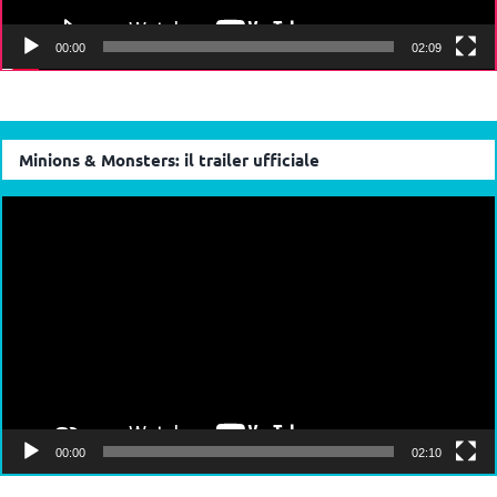
00:00
02:09
Minions & Monsters: il trailer ufficiale
Video
Player
00:00
02:10