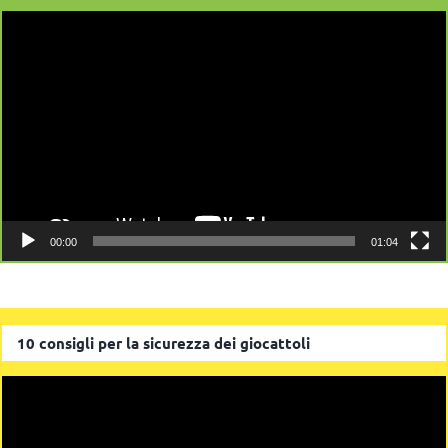
Video
Player
00:00
01:04
10 consigli per la sicurezza dei giocattoli
Video
Player