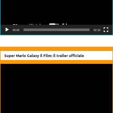
00:00
02:10
Super Mario Galaxy il Film: il trailer ufficiale
Video
Player