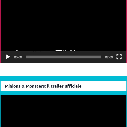
Player
00:00
02:09
Minions & Monsters: il trailer ufficiale
Video
Player