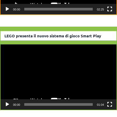
00:00
02:25
LEGO presenta il nuovo sistema di gioco Smart Play
Video
Player
00:00
01:04