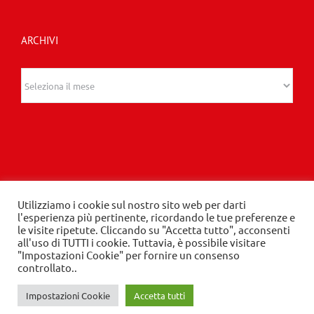
ARCHIVI
Archivi
Utilizziamo i cookie sul nostro sito web per darti
© 2020 Edizioni Turbo by Tespi Mediagroup -
l'esperienza più pertinente, ricordando le tue preferenze e
le visite ripetute. Cliccando su "Accetta tutto", acconsenti
Direttore: Angelo Frigerio -
Privacy Policy
-
Cookie
all'uso di TUTTI i cookie. Tuttavia, è possibile visitare
Policy
- P.IVA 03632610964
"Impostazioni Cookie" per fornire un consenso
controllato..
Impostazioni Cookie
Accetta tutti
LinkedIn
Instagram
Facebook