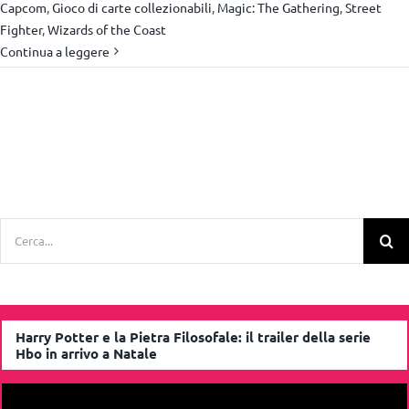
Capcom
,
Gioco di carte collezionabili
,
Magic: The Gathering
,
Street
Fighter
,
Wizards of the Coast
Continua a leggere
Cerca
per:
Harry Potter e la Pietra Filosofale: il trailer della serie
Hbo in arrivo a Natale
Video