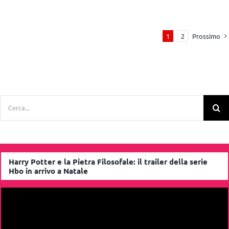
Prossimo
1
2
Cerca
per:
Harry Potter e la Pietra Filosofale: il trailer della serie
Hbo in arrivo a Natale
Video
Player