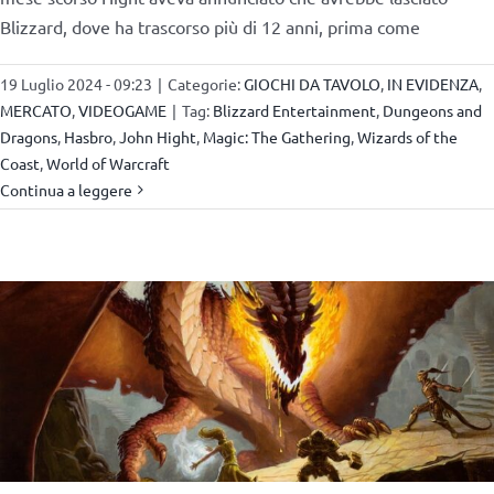
Blizzard, dove ha trascorso più di 12 anni, prima come
19 Luglio 2024 - 09:23
|
Categorie:
GIOCHI DA TAVOLO
,
IN EVIDENZA
,
MERCATO
,
VIDEOGAME
|
Tag:
Blizzard Entertainment
,
Dungeons and
Dragons
,
Hasbro
,
John Hight
,
Magic: The Gathering
,
Wizards of the
Coast
,
World of Warcraft
Continua a leggere