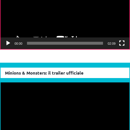
00:00
02:09
Minions & Monsters: il trailer ufficiale
Video
Player