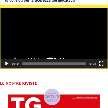
10 consigli per la sicurezza dei giocattoli
Video
Player
00:00
02:38
LE NOSTRE RIVISTE