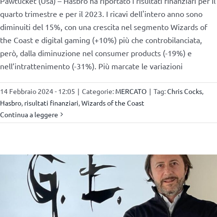
Pawtucket (Usa) – Hasbro ha riportato i risultati finanziari per il
quarto trimestre e per il 2023. I ricavi dell'intero anno sono
diminuiti del 15%, con una crescita nel segmento Wizards of
the Coast e digital gaming (+10%) più che controbilanciata,
però, dalla diminuzione nel consumer products (-19%) e
nell’intrattenimento (-31%). Più marcate le variazioni
14 Febbraio 2024 - 12:05
|
Categorie:
MERCATO
|
Tag:
Chris Cocks
,
Hasbro
,
risultati finanziari
,
Wizards of the Coast
Continua a leggere