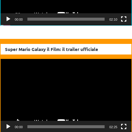
00:00
02:10
Super Mario Galaxy il Film: il trailer ufficiale
Video
Player
00:00
02:25