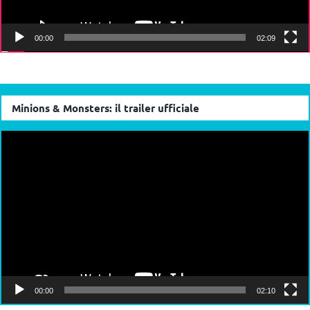
00:00
02:09
Minions & Monsters: il trailer ufficiale
Video
Player
00:00
02:10