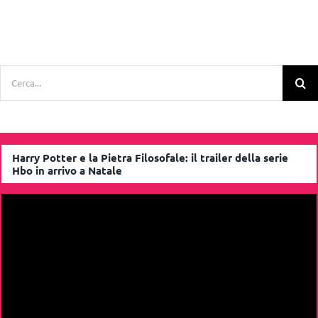
Cerca
per:
Harry Potter e la Pietra Filosofale: il trailer della serie
Hbo in arrivo a Natale
Video
Player