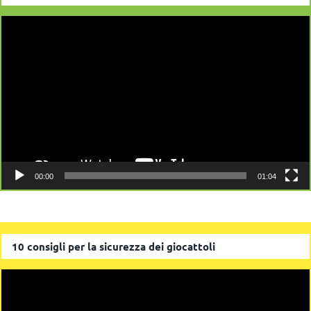
Video
Player
00:00
01:04
10 consigli per la sicurezza dei giocattoli
Video
Player