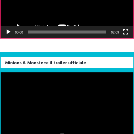
00:00
02:09
Minions & Monsters: il trailer ufficiale
Video
Player