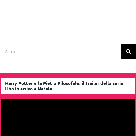
Cerca
per:
Harry Potter e la Pietra Filosofale: il trailer della serie
Hbo in arrivo a Natale
Video
Player