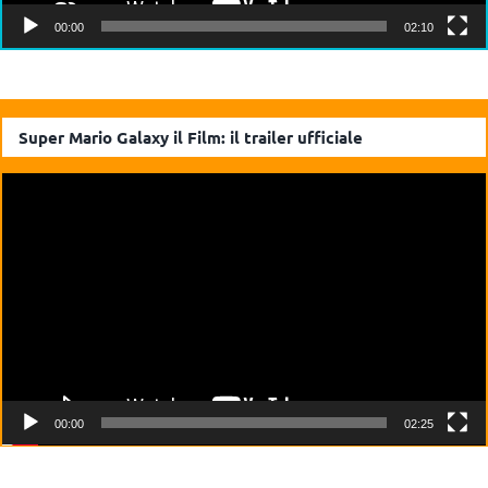
00:00
02:10
Super Mario Galaxy il Film: il trailer ufficiale
Video
Player
00:00
02:25