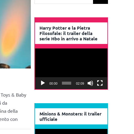
per:
Harry Potter e la Pietra
Filosofale: il trailer della
serie Hbo in arrivo a Natale
Video
Player
00:00
02:09
i Toys & Baby
i da
ina della
Minions & Monsters: il trailer
vento con
ufficiale
Video