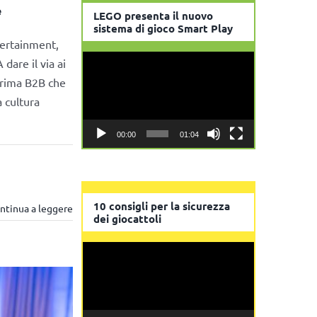
e
LEGO presenta il nuovo
sistema di gioco Smart Play
tertainment,
Video
dare il via ai
Player
prima B2B che
 cultura
00:00
01:04
10 consigli per la sicurezza
ntinua a leggere
dei giocattoli
Video
Player