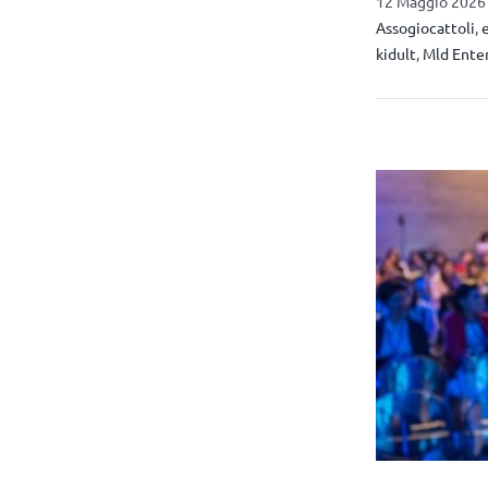
12 Maggio 2026 
Assogiocattoli
,
kidult
,
Mld Ente