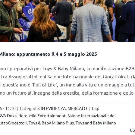
Milano: appuntamento il 4 e 5 maggio 2025
no i preparativi per Toys & Baby Milano, la manifestazione B2B 
tra Assogiocattoli e il Salone Internazionale del Giocattolo. Il c
i quest’anno è ‘Full of Life’, un inno alla vita e un omaggio a tutt
 un futuro all’insegna della crescita, della formazione e dello
5 - 11:10
|
Categorie:
IN EVIDENZA
,
MERCATO
|
Tag:
BVA Doxa
,
fiere
,
Mld Entertainment
,
Salone Internazionale del
uttoGiocattoli
,
Toys & Baby MIlano Plus
,
Toys and Baby Milano
Co