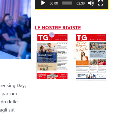
00:00
02:38
LE NOSTRE RIVISTE
censing Day,
 partner –
ndo delle
gli sul