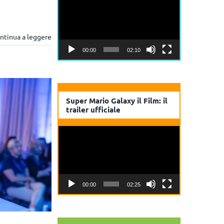
Player
ntinua a leggere
00:00
02:10
Super Mario Galaxy il Film: il
trailer ufficiale
Video
Player
00:00
02:25