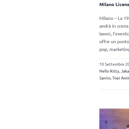
Milano Licens
Milano – La 19
andrà in scena
lavori, l’even
offre un punto
pop, marketing
10 Settembre 20
Hello Kitty
,
Jaka
Sanrio
,
Toei Ani