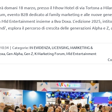
rrà domani 18 marzo, presso il Nhow Hotel di via Tortona a Milan
m, evento B2B dedicato al family marketing e alle nuove gene
 Mld Entertainment insieme a Bva Doxa. L’edizione 2025, intito
di’, esplora il percorso di crescita delle generazioni Alpha e Z,
 10:34
|
Categorie:
IN EVIDENZA
,
LICENSING
,
MARKETING &
oxa
,
Gen Alpha
,
Gen Z
,
K-Marketing Forum
,
Mld Entertainment
Co