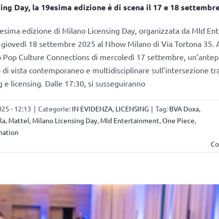
ing Day, la 19esima edizione è di scena il 17 e 18 settembr
esima edizione di Milano Licensing Day, organizzata da Mld En
 giovedì 18 settembre 2025 al Nhow Milano di Via Tortona 35. A 
to Pop Culture Connections di mercoledì 17 settembre, un’ante
 di vista contemporaneo e multidisciplinare sull’intersezione tra
 e licensing. Dalle 17:30, si susseguiranno
25 - 12:13
|
Categorie:
IN EVIDENZA
,
LICENSING
|
Tag:
BVA Doxa
,
la
,
Mattel
,
Milano Licensing Day
,
Mld Entertainment
,
One Piece
,
mation
Co