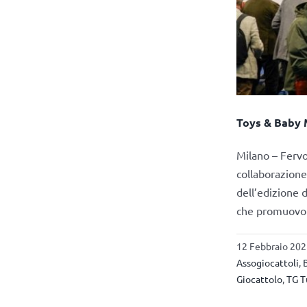
Toys & Baby 
Milano – Fervo
collaborazione 
dell’edizione d
che promuovono
12 Febbraio 202
Assogiocattoli
,
Giocattolo
,
TG T