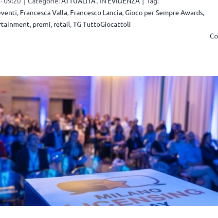
- 09:20
|
Categorie:
ATTUALITA'
,
IN EVIDENZA
|
Tag:
eventi
,
Francesca Valla
,
Francesco Lancia
,
Gioco per Sempre Awards
,
rtainment
,
premi
,
retail
,
TG TuttoGiocattoli
Co