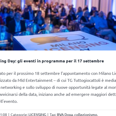
ing Day: gli eventi in programma per il 17 settembre
sato per il prossimo 18 settembre l’appuntamento con Milano Li
izzato da Mld Entertainment – di cui TG Tuttogiocattoli è media
l networking e sullo sviluppo di nuove opportunità legate al mo
avvicinarsi della data, iniziano anche ad emergere maggiori detta
l'evento.
11:08
|
Categorie:
LICENSING
|
Tag:
BVA Doxa
,
collezionismo
,