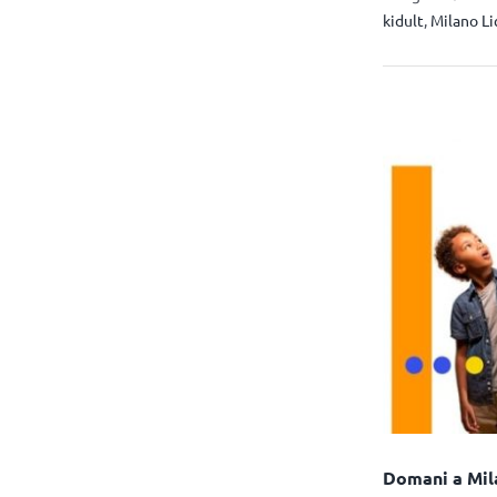
kidult
,
Milano Li
Domani a Mil