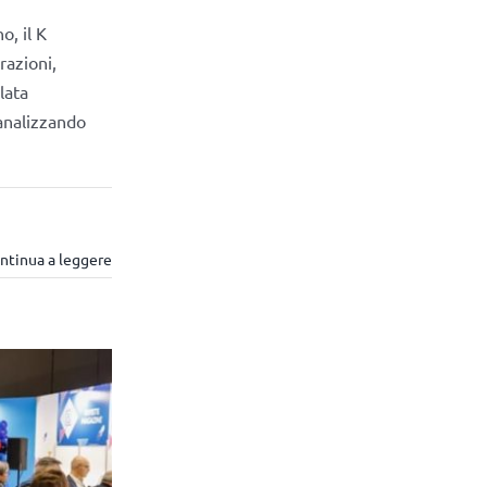
o, il K
razioni,
lata
 analizzando
ntinua a leggere