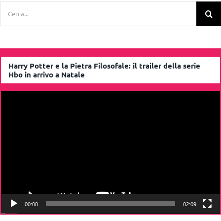
Cerca
per:
Harry Potter e la Pietra Filosofale: il trailer della serie
Hbo in arrivo a Natale
Video
Player
00:00
02:09