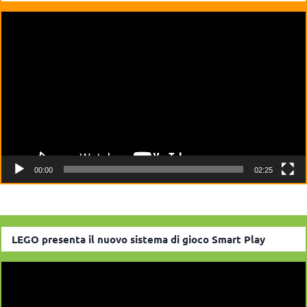
Video
Player
00:00
02:25
LEGO presenta il nuovo sistema di gioco Smart Play
Video
Player