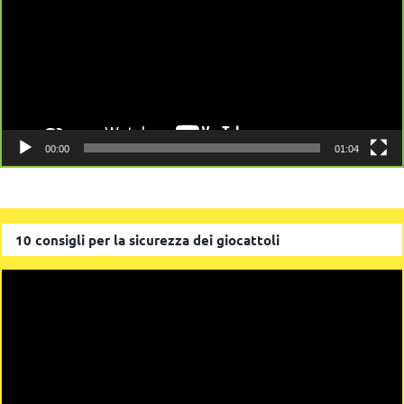
00:00
01:04
10 consigli per la sicurezza dei giocattoli
Video
Player